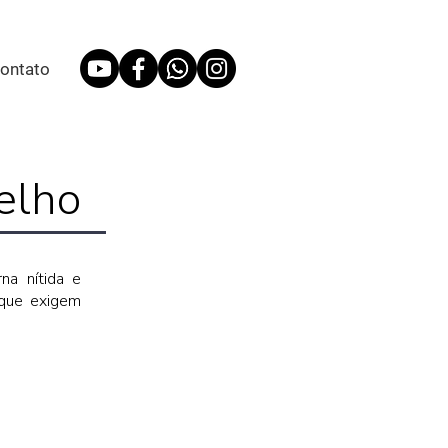
ontato
elho
na nítida e
s que exigem