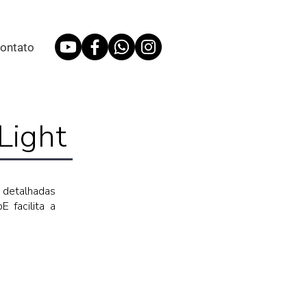
ontato
Light
 detalhadas
 facilita a